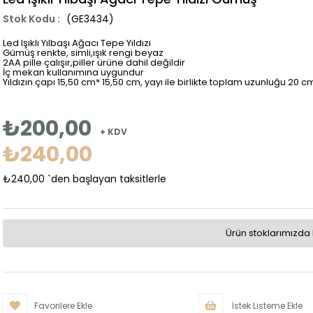
(GE3434)
Led Işıklı Yılbaşı Ağacı Tepe Yıldızı
Gümüş renkte, simli,ışık rengi beyaz
2AA pille çalışır,piller ürüne dahil değildir
İç mekan kullanımına uygundur
Yıldızın çapı 15,50 cm* 15,50 cm, yayı ile birlikte toplam uzunluğu 20 
₺200,00
+ KDV
₺240,00
₺240,00
`den başlayan taksitlerle
Ürün stoklarımızda 
Favorilere Ekle
İstek Listeme Ekle