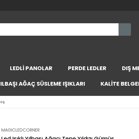
LEDLI PANOLAR
PERDE LEDLER
DIŞ M
ILBAŞI AĞAÇ SÜSLEME IŞIKLARI
KALITE BELGE
müş
MAGICLEDCORNER
Led Işıklı Yılbaşı Ağacı Tepe Yıldızı Gümüş