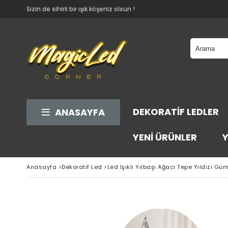
Sizin de sihirli bir ışık köşeniz olsun !
DEKORATIF LEDLER
ANASAYFA
YENI ÜRÜNLER
Y
Anasayfa
>
Dekoratif Led
>
Led Işıklı Yılbaşı Ağacı Tepe Yıldızı Gü