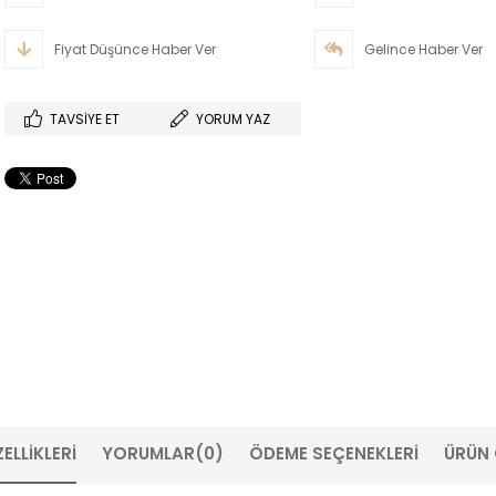
Fiyat Düşünce Haber Ver
Gelince Haber Ver
TAVSIYE ET
YORUM YAZ
ELLIKLERI
YORUMLAR
(0)
ÖDEME SEÇENEKLERI
ÜRÜN 