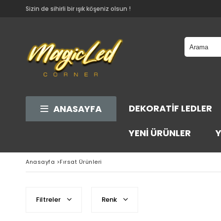
Sizin de sihirli bir ışık köşeniz olsun !
DEKORATIF LEDLER
ANASAYFA
YENI ÜRÜNLER
Y
Anasayfa
>
Fırsat Ürünleri
Filtreler
Renk