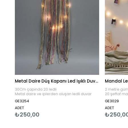
Metal Daire Düş Kapanı Led Işıklı Duvar Süsü
Mandal Led
30Cm çapında 20 ledli
2 metre gümü
Metal daire ve iplerden oluşan ledli duvar
20 şeffaf m
süsü
20 ledli, 3 a
GE3254
GE3029
Işık rengi günışığı
piller ürüne 
3 Adet kalem pille çalışır,piller ürüne dahil
iç mekan ku
ADET
ADET
değildir
₺250,00
₺250,0
İç mekan kullanımına uygundur
Duvarlarınızda bohem bir hava yaratmak için
çok şık bir aksesuardır