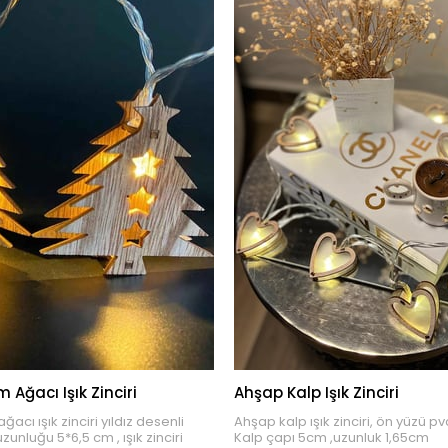
Ağacı Işık Zinciri
Ahşap Kalp Işık Zinciri
cı ışık zinciri yıldız desenli
Ahşap kalp ışık zinciri, ön yüzü pv
unluğu 5*6,5 cm , ışık zinciri
Kalp çapı 5cm ,uzunluk 1,65cm