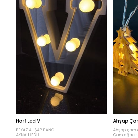
Harf Led V
Ahşap Çam 
BEYAZ AHŞAP PANO
Ahşap çam ağa
AYNALI LEDLİ
Çam ağacı uz