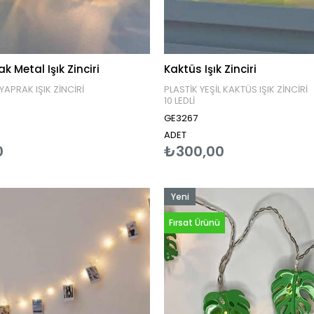
k Metal Işık Zinciri
Kaktüs Işık Zinciri
APRAK IŞIK ZİNCİRİ
PLASTİK YEŞİL KAKTÜS IŞIK ZİNCİRİ
10 LEDLİ
1.65CM
GE3267
ÜNIŞIĞI
2 ADET KALEM PİLLE ÇALIŞIR
 PİLLE ÇALIŞIR
PİLLER ÜRÜNE DAHİL DEĞİLDİR
ADET
 DAHİL DEĞİLDİR
IŞIK RENGİ GÜNIŞIĞIDIR.
0
₺300,00
LANIMI İÇİNDİR.
İÇ MEKAN KULLANIMINA UYGUNDUR
Yeni
Ürün
Fırsat Ürünü