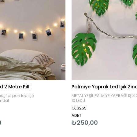
 2 Metre Pilli
Palmiye Yaprak Led Işık Zinc
ş tel peri led ışık
METAL YEŞİL PALMİYE YAPRAĞI IŞIK 
andal
10 LEDLİ
det kalem pille çalışıyor
1.65CM
GE3265
dahil değildir
2 ADET KALEM PİLLE ÇALIŞIR
llanımına uygundur
PİLLER ÜRÜNE DAHİL DEĞİLDİR
ADET
IŞIK RENGİ GÜNIŞIĞIDIR.
0
₺250,00