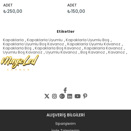
alışıyor
dahil değildir
2AA
iller ürüne dahil değildir
İç mekan kullanımına uygundur.
de
DET
ADET
AD
ç mekan kullanımına uygundur
₺250,00
₺150,00
₺
Etiketler
Kapaklarla
,
Kapaklarla Uyumlu
,
Kapaklarla Uyumlu Boş
,
Kapaklarla Uyumlu Boş Kavanoz
,
Kapaklarla Uyumlu Kavanoz
,
Kapaklarla Boş
,
Kapaklarla Boş Kavanoz
,
Kapaklarla Kavanoz
,
Uyumlu Boş Kavanoz
,
Uyumlu Kavanoz
,
Boş Kavanoz
,
Kavanoz
,
ALIŞVERİŞ BİLGİLERİ
Siparişlerim
İade Taleplerim